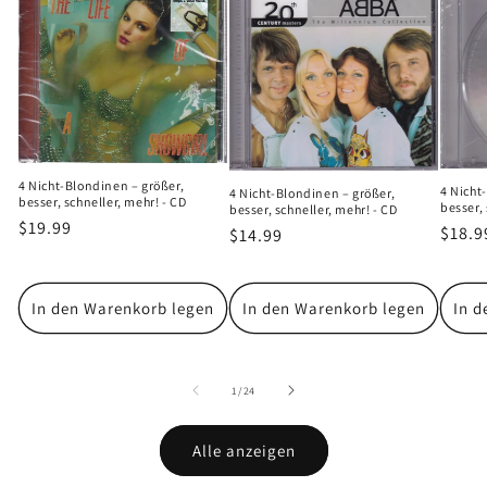
4 Nicht-Blondinen – größer,
4 Nicht
4 Nicht-Blondinen – größer,
besser, schneller, mehr! - CD
besser, 
besser, schneller, mehr! - CD
Normaler
$19.99
Norm
$18.9
Normaler
$14.99
Preis
Preis
Preis
In den Warenkorb legen
In den Warenkorb legen
In d
von
1
/
24
Alle anzeigen