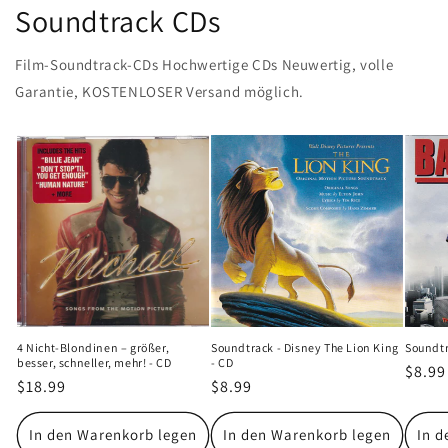
Soundtrack CDs
Film-Soundtrack-CDs Hochwertige CDs Neuwertig, volle
Garantie, KOSTENLOSER Versand möglich.
4 Nicht-Blondinen – größer,
Soundtrack - Disney The Lion King
Soundtr
besser, schneller, mehr! - CD
- CD
Norm
$8.99
Normaler
$18.99
Normaler
$8.99
Preis
Preis
Preis
In den Warenkorb legen
In den Warenkorb legen
In d