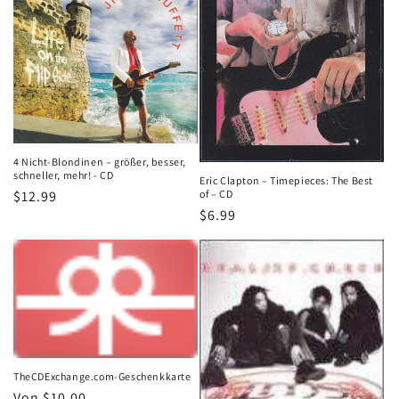
e
:
4 Nicht-Blondinen – größer, besser,
schneller, mehr! - CD
Eric Clapton – Timepieces: The Best
of – CD
Normaler
$12.99
Normaler
$6.99
Preis
Preis
TheCDExchange.com-Geschenkkarte
Normaler
Von $10.00