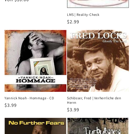
Preis
LMS | Reality-Check
Normaler
$2.99
Preis
Yannick Noah - Hommage - CD
Schlösser, Fred | Verherrliche den
Herrn
Normaler
$3.99
Normaler
$3.99
Preis
Preis