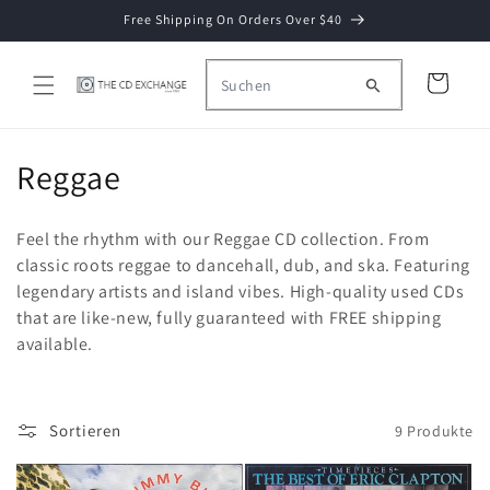
Direkt
Free Shipping On Orders Over $40
zum
Inhalt
Warenkorb
K
Reggae
a
Feel the rhythm with our Reggae CD collection. From
t
classic roots reggae to dancehall, dub, and ska. Featuring
legendary artists and island vibes. High-quality used CDs
e
that are like-new, fully guaranteed with FREE shipping
g
available.
o
r
Sortieren
9 Produkte
i